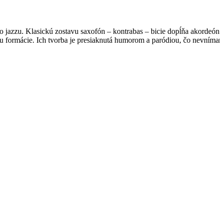
ho jazzu. Klasickú zostavu saxofón – kontrabas – bicie dopĺňa akordeó
u formácie. Ich tvorba je presiaknutá humorom a paródiou, čo nevníma