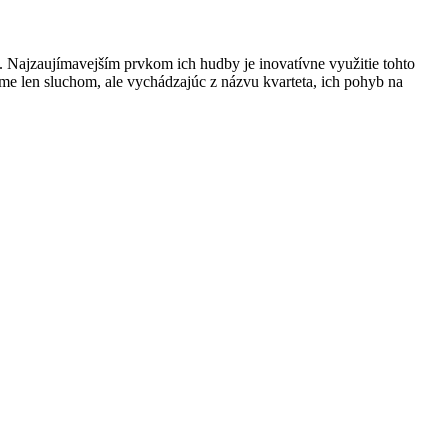
n. Najzaujímavejším prvkom ich hudby je inovatívne využitie tohto
me len sluchom, ale vychádzajúc z názvu kvarteta, ich pohyb na