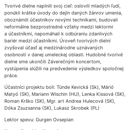
Tvorivé dielne naplnili svoj cieľ: oslovili mladých ľudí,
ponúkli krátke úvody do dejín daných žánrov umenia,
oboznámili účastníkov novými technikami, budovali
neformálne bezprostredné vzťahy medzi lektormi
a účastníkmi, napomáhali k odbúraniu zdanlivých
bariér medzi účastníkmi. Úroveň tvorivých dielní
zvyšoval účasť aj medzinárodne uznávaných
osobnosti v danej umeleckej oblasti. Hudobné tvorivé
dielne sme ukončili Záverečným koncertom,
vystúpenia slúžili na predvedenie výsledkov spoločnej
práce.
Účastníci projektu boli: Tünde Kevická (Sk), Márió
Matyó (SK), Mariann Wischin (HU), Lenka Kissová (SK),
Roman Krško (SK), Mgr. art Andrea Hulecová (SK),
Dóka Zsuzsanna (SK), Lukasz Skrobek (PL)
Lektor spevu: Gurgen Ovsepian