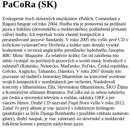
PaCoRa (SK)
Zoskupenie troch skúsených muzikantov (Palúch, Comendant a
Ragan) funguje od roku 2004. Hudba tria je postavená na prelínaní
jazzu a folklóru (slovenského a moldavského), podfarbená prvkami
vážnej hudby. Ich repertoár tvoria vlastné kompozície a
prearanžované jazzové štandardy. V roku 2005 triu vyšlo prvé CD v
košickom vydavateľstve Hevhetia a krátko nato dostalo vysoké
hodnotenie v recenzii anglického prestížneho hudobného časopisu
BBC Music Magazine
. Za relatívne krátky čas od založenia trio
stihlo vystúpiť na početných jazzových a world music festivaloch v
zahraničí (Rakúsko, Nemecko, Maďarsko, Poľsko, Česká republika,
Grécko, Anglicko, Taliansko, Dánsko). V roku 2007 dostalo trio
pozvanie od riaditeľa brnenskej filharmónie na koncertné uvedenie
svojich kompozícií v aranžmánoch pre orchester. Nasledovali
koncerty s filharmóniou Zlín, Slovenskou filharmóniou, ŠKO Žilina
a Komornými sólistami Bratislava. PaCoRa má za sebou nahrávky
pre českú a slovenskú televíziu a rozhlas, rakúsky ORF a pre
viacero filmov. Druhé CD nazvané
Fugit Hora
vyšlo v roku 2012.
Zatiaľ čo prvý album je viac jazzový s folklórnym feelingom
(podobajúci sa štýlu Djanga Reinhardta s použitím cimbalu namiesto
gitary), druhý naopak, je viac zameraný na slovenské a moldavské
folklórne korene s jemným nádychom jazzu.