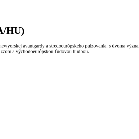
SA/HU)
newyorskej avantgardy a stredoeurópskeho pulzovania, s dvoma význ
 jazzom a východoeurópskou ľudovou hudbou.